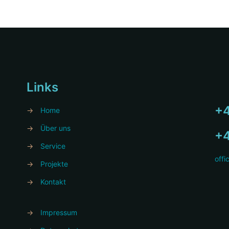
Links
+4
→
Home
→
Über uns
+4
→
Service
offi
→
Projekte
→
Kontakt
→
Impressum